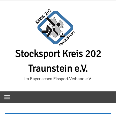
Zum
Inhalt
springen
Stocksport Kreis 202
Traunstein e.V.
im Bayerischen Eissport-Verband e.V.