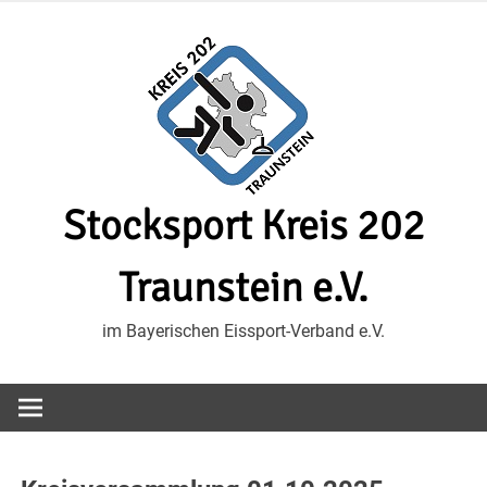
Zum
Inhalt
springen
Stocksport Kreis 202
Traunstein e.V.
im Bayerischen Eissport-Verband e.V.