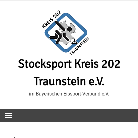
Zum
Inhalt
springen
Stocksport Kreis 202
Traunstein e.V.
im Bayerischen Eissport-Verband e.V.