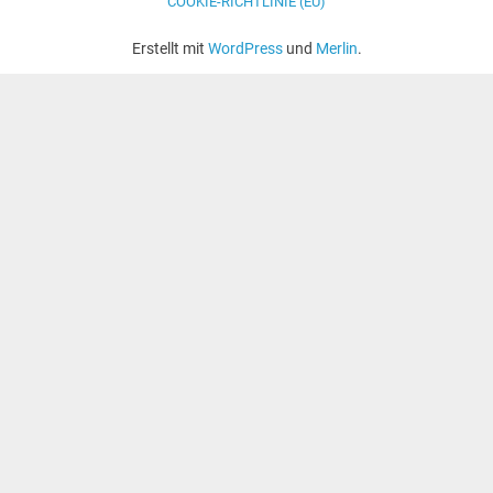
COOKIE-RICHTLINIE (EU)
Erstellt mit
WordPress
und
Merlin
.